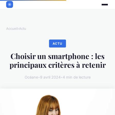
Accueil
›
Actu
ACTU
Choisir un smartphone : les
principaux critères à retenir
Océane
•
9 avril 2024
•
4 min de lecture