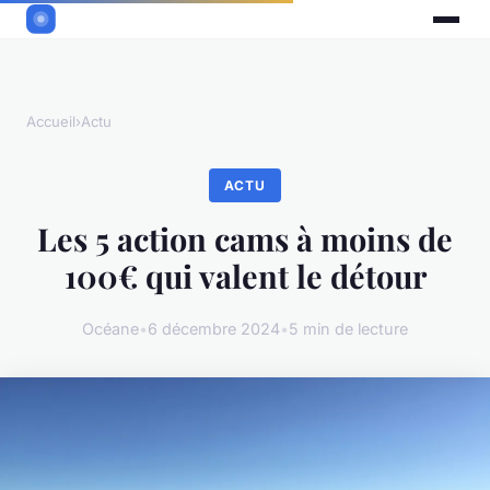
Accueil
›
Actu
ACTU
Les 5 action cams à moins de
100€ qui valent le détour
Océane
•
6 décembre 2024
•
5 min de lecture