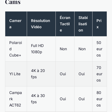
Cams
Écran
Stabi
Camer
Résolution
Pri
Tactil
lisati
a
Vidéo
x
e
on
Polaroi
50
Full HD
d
Non
Non
eur
1080p
Cube+
os
70
4K à 20
YI Lite
Oui
Oui
eur
fps
os
Campa
80
4K à 30
rk
Oui
Oui
eur
fps
ACT62
os