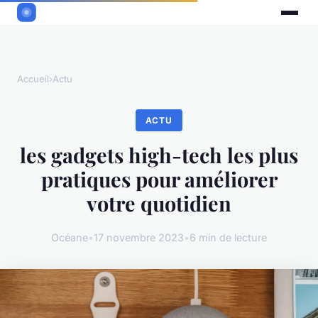
Accueil
›
Actu
ACTU
les gadgets high-tech les plus
pratiques pour améliorer
votre quotidien
Océane
•
17 novembre 2023
•
6 min de lecture